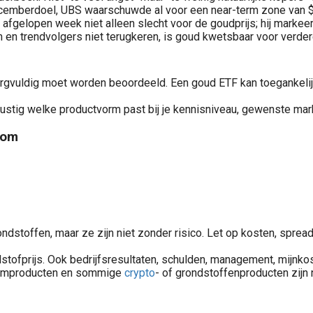
 decemberdoel, UBS waarschuwde al voor een near-term zone van
fgelopen week niet alleen slecht voor de goudprijs; hij markee
n trendvolgers niet terugkeren, is goud kwetsbaar voor verdere t
orgvuldig moet worden beoordeeld. Een goud ETF kan toegankelijk 
 rustig welke productvorm past bij je kennisniveau, gewenste mar
com
Valutakoersen en wissel
stoffen, maar ze zijn niet zonder risico. Let op kosten, spread,
prijs. Ook bedrijfsresultaten, schulden, management, mijnkoste
fboomproducten en sommige
crypto
- of grondstoffenproducten zijn