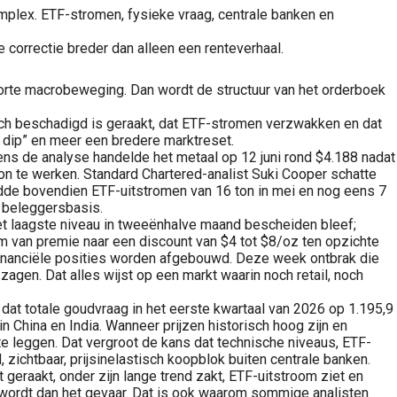
omplex. ETF-stromen, fysieke vraag, centrale banken en
 correctie breder dan alleen een renteverhaal.
korte macrobeweging. Dan wordt de structuur van het orderboek
isch beschadigd is geraakt, dat ETF-stromen verzwakken en dat
o dip” en meer een bredere marktreset.
gens de analyse handelde het metaal op 12 juni rond $4.188 nadat
n te werken. Standard Chartered-analist Suki Cooper schatte
eldde bovendien ETF-uitstromen van 16 ton in mei en nog eens 7
e beleggersbasis.
het laagste niveau in tweeënhalve maand bescheiden bleef;
om van premie naar een discount van $4 tot $8/oz ten opzichte
r financiële posities worden afgebouwd. Deze week ontbrak die
zagen. Dat alles wijst op een markt waarin noch retail, noch
at totale goudvraag in het eerste kwartaal van 2026 op 1.195,9
n China en India. Wanneer prijzen historisch hoog zijn en
 leggen. Dat vergroot de kans dat technische niveaus, ETF-
ichtbaar, prijsinelastisch koopblok buiten centrale banken.
geraakt, onder zijn lange trend zakt, ETF-uitstroom ziet en
” wordt dan het gevaar. Dat is ook waarom sommige analisten