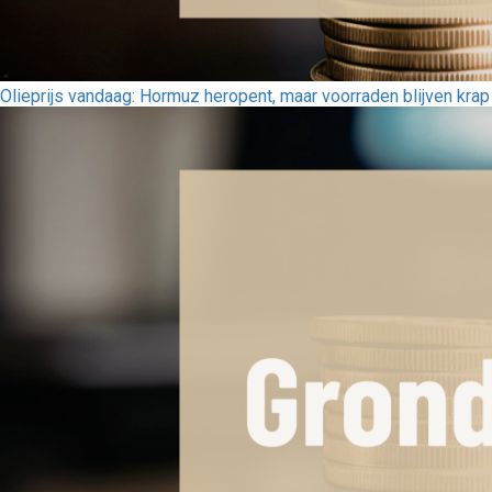
Olieprijs vandaag: Hormuz heropent, maar voorraden blijven krap