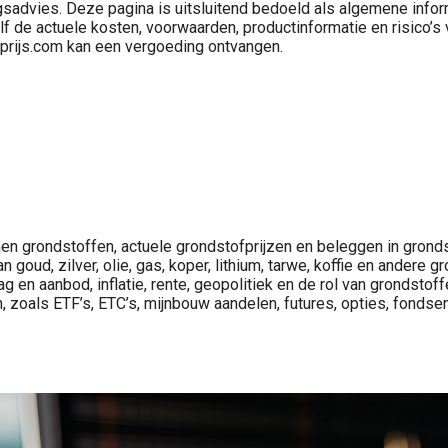
sadvies. Deze pagina is uitsluitend bedoeld als algemene inform
d zelf de actuele kosten, voorwaarden, productinformatie en risic
Crypto beleggen trekt steeds meer aandacht van beleggers die verder kijken dan aandelen, ETF’s, goud, olie of vastgoed. Op deze categoriepagina vind je nieuws, analyses en uitleg over crypto, crypto prijzen,..
tofprijs.com kan een vergoeding ontvangen.
nen grondstoffen, actuele grondstofprijzen en beleggen in gron
 goud, zilver, olie, gas, koper, lithium, tarwe, koffie en andere
ag en aanbod, inflatie, rente, geopolitiek en de rol van grondstof
zoals ETF’s, ETC’s, mijnbouw aandelen, futures, opties, fondsen 