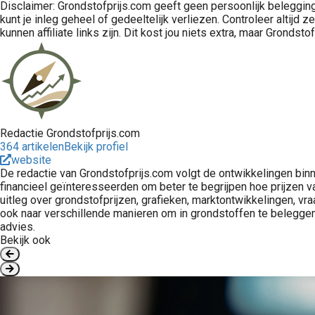
Disclaimer: Grondstofprijs.com geeft geen persoonlijk belegging
kunt je inleg geheel of gedeeltelijk verliezen. Controleer altij
Leer beleggen in opties op grondstoffen zoals olie, gas, goud, zilver en koper. Uitleg over hoe optie beleggen werkt en vergelijking beste opties brokers voor optie kopen.
kunnen affiliate links zijn. Dit kost jou niets extra, maar Gronds
Redactie Grondstofprijs.com
364 artikelen
Bekijk profiel
website
De redactie van Grondstofprijs.com volgt de ontwikkelingen bin
financieel geïnteresseerden om beter te begrijpen hoe prijzen van
uitleg over grondstofprijzen, grafieken, marktontwikkelingen, vra
ook naar verschillende manieren om in grondstoffen te beleggen, 
advies.
Bekijk ook