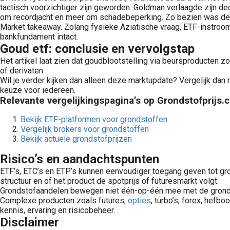
tactisch voorzichtiger zijn geworden. Goldman verlaagde zijn
om recordjacht en meer om schadebeperking. Zo bezien was de a
Market takeaway. Zolang fysieke Aziatische vraag, ETF-instroom e
bankfundament intact.
Goud etf: conclusie en vervolgstap
Het artikel laat zien dat goudblootstelling via beursproducten z
of derivaten.
Wil je verder kijken dan alleen deze marktupdate? Vergelijk dan
keuze voor iedereen.
Relevante vergelijkingspagina’s op Grondstofprijs.
Bekijk ETF-platformen voor grondstoffen
Vergelijk brokers voor grondstoffen
Bekijk actuele grondstofprijzen
Risico’s en aandachtspunten
ETF’s, ETC’s en ETP’s kunnen eenvoudiger toegang geven tot grond
structuur en of het product de spotprijs of futuresmarkt volgt.
Grondstofaandelen bewegen niet één-op-één mee met de grondstof
Complexe producten zoals futures,
opties
, turbo’s, forex, he
kennis, ervaring en risicobeheer.
Disclaimer