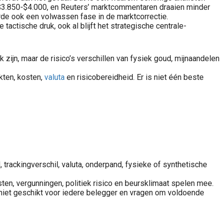
 $3.850-$4.000, en Reuters’ marktcommentaren draaien minder
rde ook een volwassen fase in de marktcorrectie.
actische druk, ook al blijft het strategische centrale-
zijn, maar de risico’s verschillen van fysiek goud, mijnaandelen
kten, kosten,
valuta
en risicobereidheid. Er is niet één beste
koersen spelen een grote rol in de wereld van grondstoffen. Veel grondstoffen worden wereldwijd genoteerd in Amerikaanse dollars. Denk aan goud, olie, koper, aardgas, zilver, tarwe, koffie en..
 trackingverschil, valuta, onderpand, fysieke of synthetische
n, vergunningen, politiek risico en beursklimaat spelen mee.
 niet geschikt voor iedere belegger en vragen om voldoende