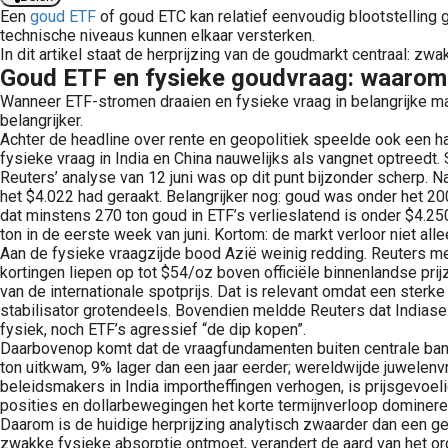
Een
goud
ETF
of goud ETC kan relatief eenvoudig blootstelling 
technische niveaus kunnen elkaar versterken.
In dit artikel staat de herprijzing van de goudmarkt centraal: z
Goud ETF en fysieke goudvraag: waarom 
Wanneer ETF-stromen draaien en fysieke vraag in belangrijke m
oudprijs blijft één van de meest gevolgde grondstofprijzen ter wereld. Goud wordt gebruikt als edelmetaal, reservebezit,..
gankelijke manier om spreiding aan te brengen in een portefeuille. Ook binnen grondstoffen worden ETF’s, ETC’s en andere beursgenoteerde producten vaak gebruikt..
belangrijker.
Achter de headline over rente en geopolitiek speelde ook een ha
fysieke vraag in India en China nauwelijks als vangnet optreed
Reuters’ analyse van 12 juni was op dit punt bijzonder scherp. 
het $4.022 had geraakt. Belangrijker nog: goud was onder het 2
dat minstens 270 ton goud in ETF’s verlieslatend is onder $4.2
ton in de eerste week van juni. Kortom: de markt verloor niet a
Aan de fysieke vraagzijde bood Azië weinig redding. Reuters mel
kortingen liepen op tot $54/oz boven officiële binnenlandse pri
van de internationale spotprijs. Dat is relevant omdat een ster
stabilisator grotendeels. Bovendien meldde Reuters dat Indiase g
fysiek, noch ETF’s agressief “de dip kopen”.
Daarbovenop komt dat de vraagfundamenten buiten centrale bank
ton uitkwam, 9% lager dan een jaar eerder; wereldwijde juwelenvr
beleidsmakers in India importheffingen verhogen, is prijsgevo
posities en dollarbewegingen het korte termijnverloop dominere
Daarom is de huidige herprijzing analytisch zwaarder dan een gew
zwakke fysieke absorptie ontmoet, verandert de aard van het ord