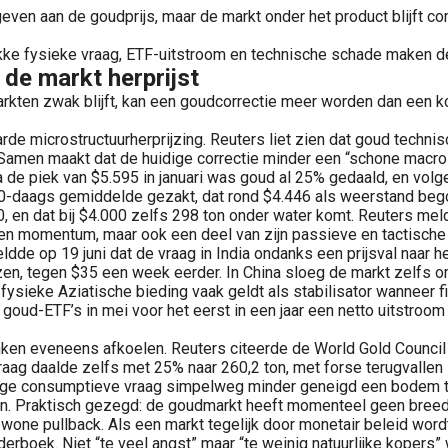
geven aan de goudprijs, maar de markt onder het product blijft c
wakke fysieke vraag, ETF-uitstroom en technische schade maken de
de markt herprijst
arkten zwak blijft, kan een goudcorrectie meer worden dan een 
rde microstructuurherprijzing. Reuters liet zien dat goud techn
t. Samen maakt dat de huidige correctie minder een “schone macr
Na de piek van $5.595 in januari was goud al 25% gedaald, en vol
00-daags gemiddelde gezakt, dat rond $4.446 als weerstand bego
50, en dat bij $4.000 zelfs 298 ton onder water komt. Reuters m
lleen momentum, maar ook een deel van zijn passieve en tactisch
dde op 19 juni dat de vraag in India ondanks een prijsval naar 
jzen, tegen $35 een week eerder. In China sloeg de markt zelfs 
ke fysieke Aziatische bieding vaak geldt als stabilisator wannee
oud-ETF’s in mei voor het eerst in een jaar een netto uitstroom 
en eveneens afkoelen. Reuters citeerde de World Gold Council d
aag daalde zelfs met 25% naar 260,2 ton, met forse terugvallen i
elige consumptieve vraag simpelweg minder geneigd een bodem te
n. Praktisch gezegd: de goudmarkt heeft momenteel geen breed, z
one pullback. Als een markt tegelijk door monetair beleid wordt 
erboek. Niet “te veel angst” maar “te weinig natuurlijke kopers