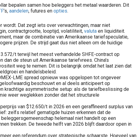
dollar bepalen samen hoe beleggers het metaal waarderen. Dit
TF
’s,
aandelen
, futures en
opties
.
 wordt. Dat zegt iets over verwachtingen, maar niet
contractgrootte, looptijd, volatiliteit,
valuta
en liquiditeit.
ment, maar de combinatie van Amerikaanse tariefspeculatie,
Leer beleggen in opties op grondstoffen zoals olie, gas, goud, zilver en koper. Uitleg over hoe optie beleggen werkt en vergelijking beste opties brokers voor optie kopen.
ok binnen grondstoffen worden ETF’s, ETC’s en andere beursgenoteerde producten vaak gebruikt..
ogere prijzen. De strijd gaat dus niet alleen om de huidige
Denk aan mijnbouwaandelen, olie- en gasbedrijven, uranium aandelen,..
13.572/t terwijl het meest verhandelde SHFE-contract op
 dan de steun uit Amerikaanse tariefvrees. China’s
Valutakoersen en wisselkoersen spelen een grote rol in de wereld van grondstoffen. Veel grondstoffen worden wereldwijd genoteerd in Amerikaanse dollars. Denk aan goud, olie, koper, aardgas, zilver, tarwe, koffie en..
iteit weg te nemen. Dit is belangrijk omdat het laat zien dat
reldgroei en handelsbeleid.
de COMEX-LME spread opnieuw was opgelopen tot ongeveer
s geloofwaardig beschouwt en al deels anticipeert op
en krachtige asymmetrische setup: als de tariefbeslissing de
premie weer weglekken zonder dat het structurele
perprijs van $12.650/t in 2026 en een geraffineerd surplus van
tief: zelfs relatief gematigde huizen erkennen dat de
 de beleggersgemeenschap helemaal niet handelt op een
nen trekken. De tweede helft van 2026 blijft daardoor open in
n meer een referendum over strategische schaarste. Hoeveel van