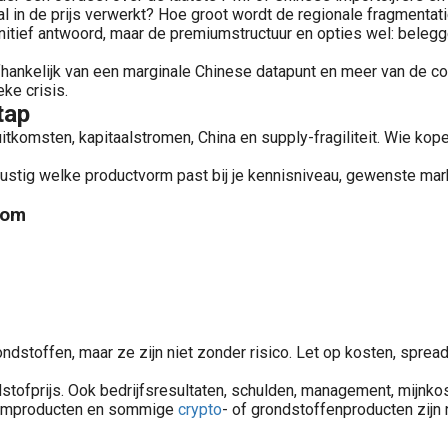
 al in de prijs verwerkt? Hoe groot wordt de regionale fragmentati
itief antwoord, maar de premiumstructuur en opties wel: beleggers
hankelijk van een marginale Chinese datapunt en meer van de comb
ke crisis.
tap
fuitkomsten, kapitaalstromen, China en supply-fragiliteit. Wie ko
rustig welke productvorm past bij je kennisniveau, gewenste markt
com
stoffen, maar ze zijn niet zonder risico. Let op kosten, spread,
prijs. Ook bedrijfsresultaten, schulden, management, mijnkoste
fboomproducten en sommige
crypto
- of grondstoffenproducten zijn