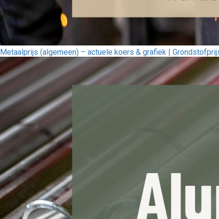
Metaalprijs (algemeen) – actuele koers & grafiek | Grondstofpri