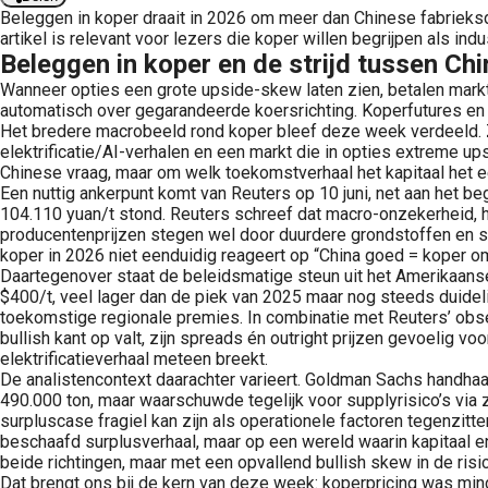
Beleggen in koper draait in 2026 om meer dan Chinese fabrieksda
artikel is relevant voor lezers die koper willen begrijpen als ind
Beleggen in koper en de strijd tussen Chi
Wanneer opties een grote upside-skew laten zien, betalen markt
automatisch over gegarandeerde koersrichting. Koperfutures en ko
Het bredere macrobeeld rond koper bleef deze week verdeeld. Z
elektrificatie/AI-verhalen en een markt die in opties extreme up
Chinese vraag, maar om welk toekomstverhaal het kapitaal het eer
Een nuttig ankerpunt komt van Reuters op 10 juni, net aan het 
104.110 yuan/t stond. Reuters schreef dat macro-onzekerheid, h
producentenprijzen stegen wel door duurdere grondstoffen en st
koper in 2026 niet eenduidig reageert op “China goed = koper om
Daartegenover staat de beleidsmatige steun uit het Amerikaans
$400/t, veel lager dan de piek van 2025 maar nog steeds duideli
toekomstige regionale premies. In combinatie met Reuters’ obse
bullish kant op valt, zijn spreads én outright prijzen gevoelig 
elektrificatieverhaal meteen breekt.
De analistencontext daarachter varieert. Goldman Sachs handhaa
490.000 ton, maar waarschuwde tegelijk voor supplyrisico’s via z
surpluscase fragiel kan zijn als operationele factoren tegenzi
beschaafd surplusverhaal, maar op een wereld waarin kapitaal e
beide richtingen, maar met een opvallend bullish skew in de risi
Dat brengt ons bij de kern van deze week: koperpricing was min