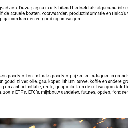
sadvies. Deze pagina is uitsluitend bedoeld als algemene inform
d zelf de actuele kosten, voorwaarden, productinformatie en risic
Crypto beleggen trekt steeds meer aandacht van beleggers die verder kijken dan aandelen, ETF’s, goud, olie of vastgoed. Op deze categoriepagina vind je nieuws, analyses en uitleg over crypto, crypto prijzen,..
tofprijs.com kan een vergoeding ontvangen.
nen grondstoffen, actuele grondstofprijzen en beleggen in gron
 goud, zilver, olie, gas, koper, lithium, tarwe, koffie en andere
ag en aanbod, inflatie, rente, geopolitiek en de rol van grondstof
zoals ETF’s, ETC’s, mijnbouw aandelen, futures, opties, fondsen 