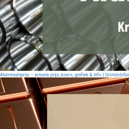
Aluminiumprijs – actuele prijs, koers, grafiek & info | Grondstofp