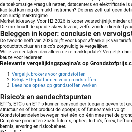
de toekomstige vraag uit netten, datacenters en elektrificatie is
kapitaal kan nog de markt instromen? De prijs zelf gaf geen defin
een rustig marktregime.
Market takeaway. Voor H2 2026 is koper waarschijnlijk minder af
Die mix houdt de upside skew levend, zelfs zonder directe fysie
Beleggen in koper: conclusie en vervolgs
De tweede helft van 2026 blijft voor koper afhankelijk van tarie
productstructuur en risico’s zorgvuldig te vergelijken.
Wil je verder kijken dan alleen deze marktupdate? Vergelijk dan 
keuze voor iedereen.
Relevante vergelijkingspagina’s op Grondstofprijs.
Vergelijk brokers voor grondstoffen
Bekijk ETF-platformen voor grondstoffen
Lees hoe opties op grondstoffen werken
Risico’s en aandachtspunten
ETF’s, ETC’s en ETP’s kunnen eenvoudiger toegang geven tot grond
structuur en of het product de spotprijs of futuresmarkt volgt.
Grondstofaandelen bewegen niet één-op-één mee met de grondstof
Complexe producten zoals futures, opties, turbo’s, forex, he
kennis, ervaring en risicobeheer.