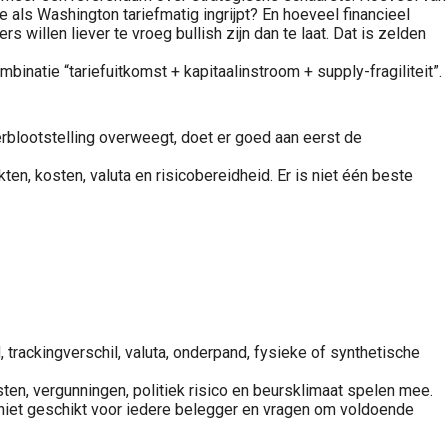
e als Washington tariefmatig ingrijpt? En hoeveel financieel
 willen liever te vroeg bullish zijn dan te laat. Dat is zelden
inatie “tariefuitkomst + kapitaalinstroom + supply-fragiliteit”.
perblootstelling overweegt, doet er goed aan eerst de
en, kosten, valuta en risicobereidheid. Er is niet één beste
 trackingverschil, valuta, onderpand, fysieke of synthetische
n, vergunningen, politiek risico en beursklimaat spelen mee.
 niet geschikt voor iedere belegger en vragen om voldoende