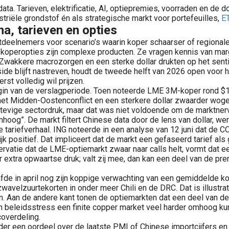
ta. Tarieven, elektrificatie, AI, optiepremies, voorraden en de 
ustriële grondstof én als strategische markt voor portefeuilles,
E
na, tarieven en opties
deelnemers voor scenario’s waarin koper schaarser of regionaler
peropties zijn complexe producten. Ze vragen kennis van margin, 
wakkere macrozorgen en een sterke dollar drukten op het senti
ETF beleggen is voor veel beleggers een toegankelijke manier om spreiding aan te brengen in een portefeuille. O
side blijft nastreven, houdt de tweede helft van 2026 open voor h
Op deze pagina vind je nieuws, marktontwikkelingen en analyses over aandelen die direct of indirect verbonden zijn aan grondstoffen. 
st volledig wil prijzen.
begin van de verslagperiode. Toen noteerde LME 3M-koper rond $
et Midden-Oostenconflict en een sterkere dollar zwaarder wogen
evige sectordruk, maar dat was niet voldoende om de marktnervos
hoog”. De markt filtert Chinese data door de lens van dollar, we
e tariefverhaal. ING noteerde in een analyse van 12 juni dat 
jk positief. Dat impliceert dat de markt een gefaseerd tarief al
rvatie dat de LME-optiemarkt zwaar naar calls helt, vormt dat e
voor extra opwaartse druk; valt zij mee, dan kan een deel van de 
fde in april nog zijn koppige verwachting van een gemiddelde ko
wavelzuurtekorten in onder meer Chili en de DRC. Dat is illustra
tten. Aan de andere kant tonen de optiemarkten dat een deel van
n beleidsstress een finite copper market veel harder omhoog kun
coverdeling.
der een oordeel over de laatste PMI of Chinese importcijfers e