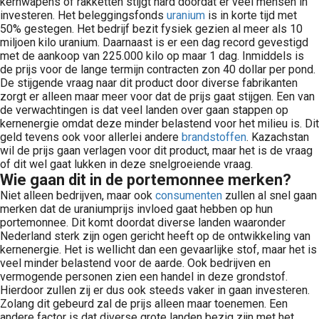
kernwapens of rakketten stijgt hard doordat er veel mensen in
investeren. Het beleggingsfonds
uranium
is in korte tijd met
50% gestegen. Het bedrijf bezit fysiek gezien al meer als 10
miljoen kilo uranium. Daarnaast is er een dag record gevestigd
met de aankoop van 225.000 kilo op maar 1 dag. Inmiddels is
de prijs voor de lange termijn contracten zon 40 dollar per pond.
De stijgende vraag naar dit product door diverse fabrikanten
zorgt er alleen maar meer voor dat de prijs gaat stijgen. Een van
de verwachtingen is dat veel landen over gaan stappen op
kernenergie omdat deze minder belastend voor het milieu is. Dit
geld tevens ook voor allerlei andere
brandstoffen
. Kazachstan
wil de prijs gaan verlagen voor dit product, maar het is de vraag
of dit wel gaat lukken in deze snelgroeiende vraag.
Wie gaan dit in de portemonnee merken?
Niet alleen bedrijven, maar ook
consumenten
zullen al snel gaan
merken dat de uraniumprijs invloed gaat hebben op hun
portemonnee. Dit komt doordat diverse landen waaronder
Nederland sterk zijn ogen gericht heeft op de ontwikkeling van
kernenergie. Het is wellicht dan een gevaarlijke stof, maar het is
veel minder belastend voor de aarde. Ook bedrijven en
vermogende personen zien een handel in deze grondstof.
Hierdoor zullen zij er dus ook steeds vaker in gaan investeren.
Zolang dit gebeurd zal de prijs alleen maar toenemen. Een
andere factor is dat diverse grote landen bezig zijn met het