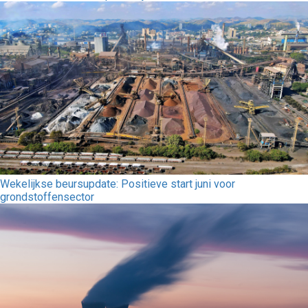
Wekelijkse beursupdate: Positieve start juni voor
grondstoffensector