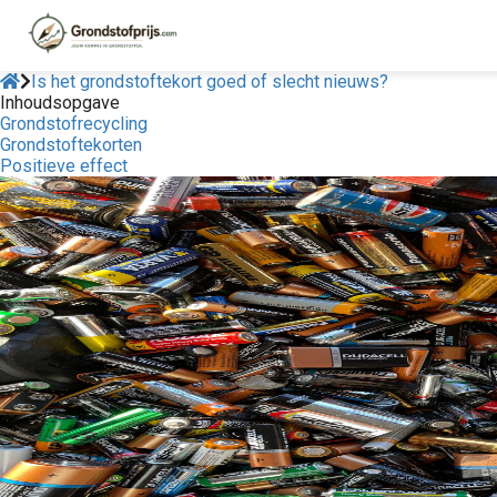
Is het grondstoftekort goed of slecht nieuws?
Inhoudsopgave
Grondstofrecycling
Grondstoftekorten
Positieve effect