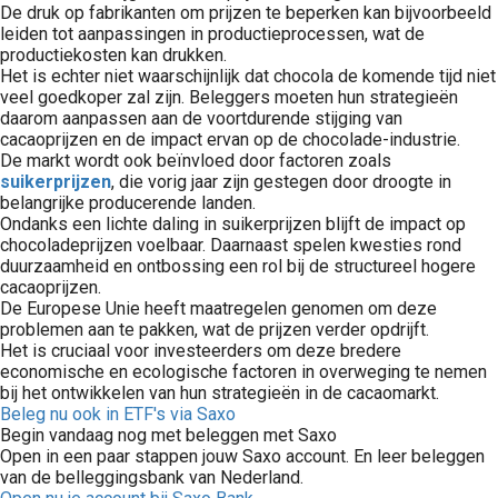
De druk op fabrikanten om prijzen te beperken kan bijvoorbeeld
leiden tot aanpassingen in productieprocessen, wat de
productiekosten kan drukken.
Het is echter niet waarschijnlijk dat chocola de komende tijd niet
veel goedkoper zal zijn. Beleggers moeten hun strategieën
daarom aanpassen aan de voortdurende stijging van
cacaoprijzen en de impact ervan op de chocolade-industrie.
De markt wordt ook beïnvloed door factoren zoals
suikerprijzen
, die vorig jaar zijn gestegen door droogte in
belangrijke producerende landen.
Ondanks een lichte daling in suikerprijzen blijft de impact op
chocoladeprijzen voelbaar. Daarnaast spelen kwesties rond
duurzaamheid en ontbossing een rol bij de structureel hogere
cacaoprijzen.
De Europese Unie heeft maatregelen genomen om deze
problemen aan te pakken, wat de prijzen verder opdrijft.
Het is cruciaal voor investeerders om deze bredere
economische en ecologische factoren in overweging te nemen
bij het ontwikkelen van hun strategieën in de cacaomarkt.
Beleg nu ook in ETF's via Saxo
Begin vandaag nog met beleggen met Saxo
Open in een paar stappen jouw Saxo account. En leer beleggen
van de belleggingsbank van Nederland.