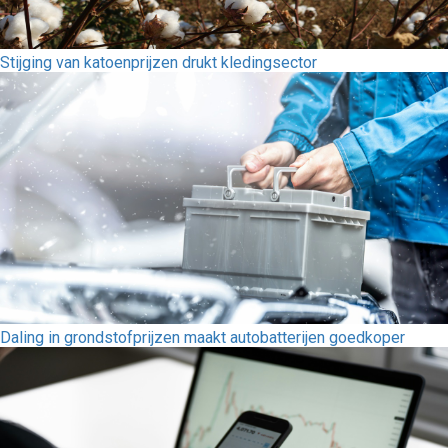
Stijging van katoenprijzen drukt kledingsector
Daling in grondstofprijzen maakt autobatterijen goedkoper