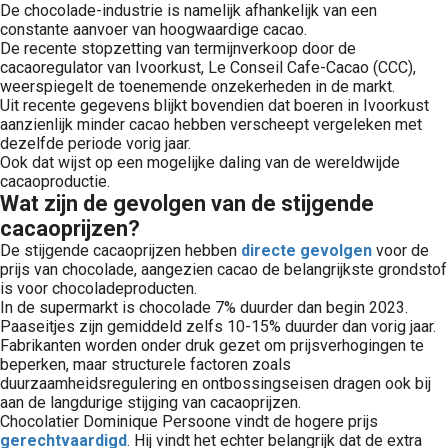
De chocolade-industrie is namelijk afhankelijk van een
constante aanvoer van hoogwaardige cacao.
De recente stopzetting van termijnverkoop door de
cacaoregulator van Ivoorkust, Le Conseil Cafe-Cacao (CCC),
weerspiegelt de toenemende onzekerheden in de markt.
Uit recente gegevens blijkt bovendien dat boeren in Ivoorkust
aanzienlijk minder cacao hebben verscheept vergeleken met
dezelfde periode vorig jaar.
Ook dat wijst op een mogelijke daling van de wereldwijde
cacaoproductie.
Wat zijn de gevolgen van de stijgende
cacaoprijzen?
De stijgende cacaoprijzen hebben
directe gevolgen
voor de
prijs van chocolade, aangezien cacao de belangrijkste grondstof
is voor chocoladeproducten.
In de supermarkt is chocolade 7% duurder dan begin 2023.
Paaseitjes zijn gemiddeld zelfs 10-15% duurder dan vorig jaar.
Fabrikanten worden onder druk gezet om prijsverhogingen te
beperken, maar structurele factoren zoals
duurzaamheidsregulering en ontbossingseisen dragen ook bij
aan de langdurige stijging van cacaoprijzen.
Chocolatier Dominique Persoone vindt de hogere prijs
gerechtvaardigd
. Hij vindt het echter belangrijk dat de extra